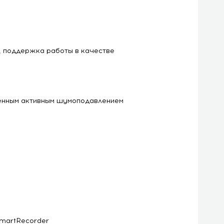
, поддержка работы в качестве
юченным активным шумоподавлением
SmartRecorder