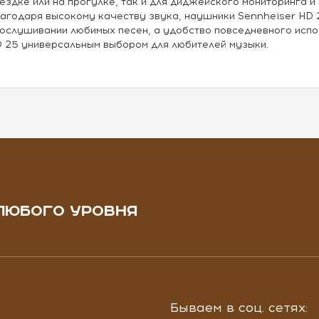
ездке или на прогулке, так и для диджейского мониторинга 
агодаря высокому качеству звука, наушники Sennheiser HD 
ослушивании любимых песен, а удобство повседневного испо
 25 универсальным выбором для любителей музыки.
ЛЮБОГО УРОВНЯ
Бываем в соц. сетях: