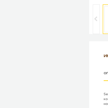
И
О
Se
ко
на