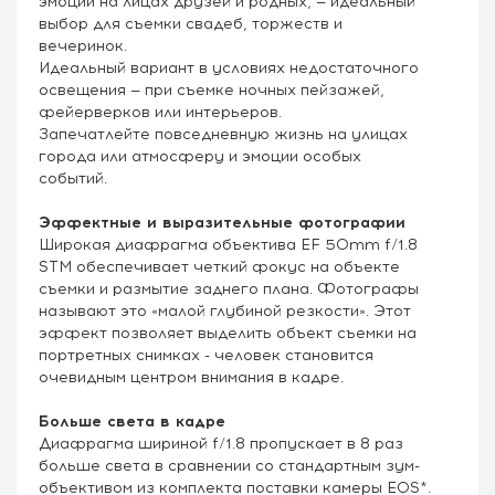
эмоции на лицах друзей и родных, — идеальный
выбор для съемки свадеб, торжеств и
вечеринок.
Идеальный вариант в условиях недостаточного
освещения — при съемке ночных пейзажей,
фейерверков или интерьеров.
Запечатлейте повседневную жизнь на улицах
города или атмосферу и эмоции особых
событий.
Эффектные и выразительные фотографии
Широкая диафрагма объектива EF 50mm f/1.8
STM обеспечивает четкий фокус на объекте
съемки и размытие заднего плана. Фотографы
называют это «малой глубиной резкости». Этот
эффект позволяет выделить объект съемки на
портретных снимках - человек становится
очевидным центром внимания в кадре.
Больше света в кадре
Диафрагма шириной f/1.8 пропускает в 8 раз
больше света в сравнении со стандартным зум-
объективом из комплекта поставки камеры EOS*.