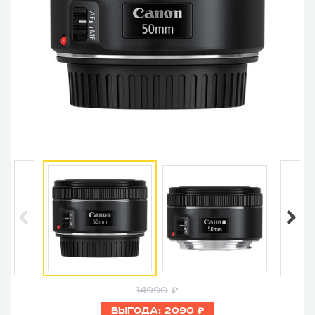
14990
Выгода:
2090