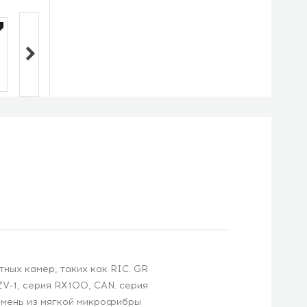
ных камер, таких как RIC. GR
ZV-1, серия RX100, CAN. серия
ремень из мягкой микрофибры