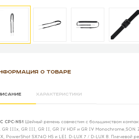
НФОРМАЦИЯ О ТОВАРЕ
ПИСАНИЕ
ХАРАКТЕРИСТИКИ
C CPC-NS1
Шейный ремень совместим с большинством компакт
, GR IIIx, GR III, GR II, GR IV HDF и GR IV Monochrome,SON. 
X, PowerShot SX740 HS и LEI. D-LUX 7 / D-LUX 8. Плечевой 