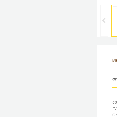
И
О
JJ
IV
G7