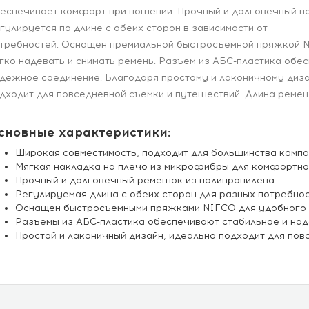
еспечивает комфорт при ношении. Прочный и долговечный п
гулируется по длине с обеих сторон в зависимости от
требностей. Оснащен премиальной быстросъемной пряжкой N
гко надевать и снимать ремень. Разъем из АБС-пластика обе
дежное соединение. Благодаря простому и лаконичному диза
дходит для повседневной съемки и путешествий. Длина ремеш
сновные характеристики:
Широкая совместимость, подходит для большинства компа
Мягкая накладка на плечо из микрофибры для комфортн
Прочный и долговечный ремешок из полипропилена
Регулируемая длина с обеих сторон для разных потребно
Оснащен быстросъемными пряжками NIFCO для удобного к
Разъемы из АБС-пластика обеспечивают стабильное и на
Простой и лаконичный дизайн, идеально подходит для пов