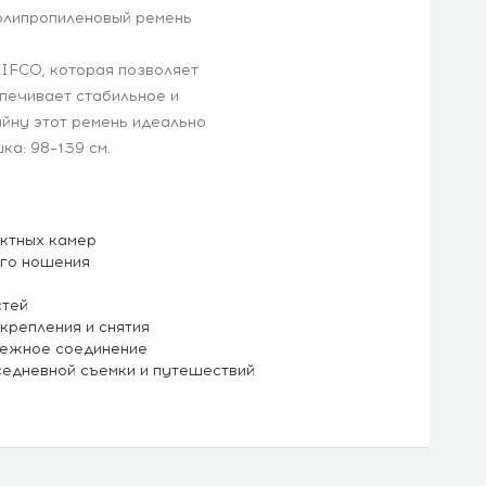
олипропиленовый ремень
IFCO, которая позволяет
спечивает стабильное и
йну этот ремень идеально
ка: 98–139 см.
ктных камер
ого ношения
стей
репления и снятия
дежное соединение
седневной съемки и путешествий