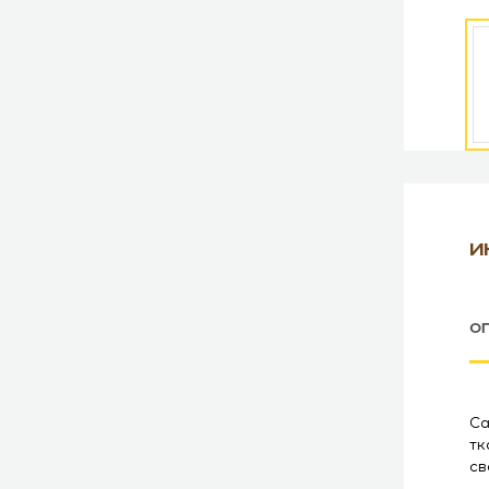
И
О
Са
тк
св