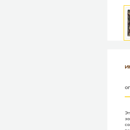
И
О
Эт
за
са