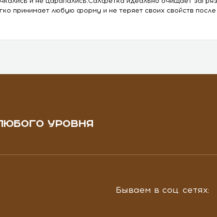
чкались и не царапались.Салфетка идеально очищает загряз
гко принимает любую форму и не теряет своих свойств после 
ЛЮБОГО УРОВНЯ
Бываем в соц. сетях: