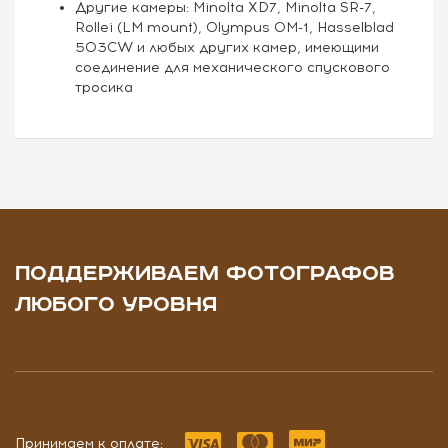
Другие камеры: Minolta XD7, Minolta SR-7,
Rollei (LM mount), Olympus OM-1, Hasselblad
503CW и любых других камер, имеющими
соединение для механического спускового
тросика
ПОДДЕРЖИВАЕМ ФОТОГРАФОВ
ЛЮБОГО УРОВНЯ
Принимаем к оплате: