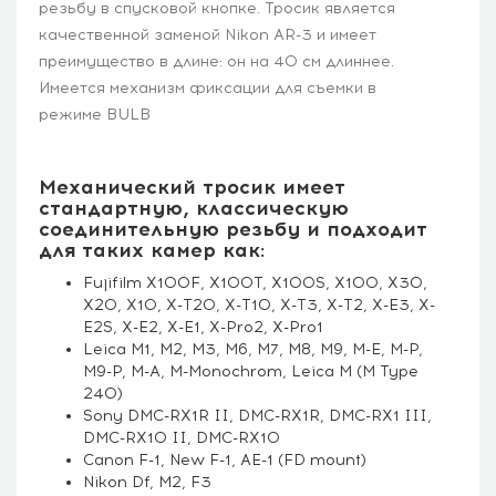
резьбу в спусковой кнопке. Тросик является
качественной заменой Nikon AR-3 и имеет
преимущество в длине: он на 40 см длиннее.
Имеется механизм фиксации для съемки в
режиме BULB
Механический тросик имеет
стандартную, классическую
соединительную резьбу и подходит
для таких камер как:
Fujifilm X100F, X100T, X100S, X100, X30,
X20, X10, X-T20, X-T10, X-T3, X-T2, X-E3, X-
E2S, X-E2, X-E1, X-Pro2, X-Pro1
Leica M1, M2, M3, M6, M7, M8, M9, M-E, M-P,
M9-P, M-A, M-Monochrom, Leica M (M Type
240)
Sony DMC-RX1R II, DMC-RX1R, DMC-RX1 III,
DMC-RX10 II, DMC-RX10
Canon F-1, New F-1, AE-1 (FD mount)
Nikon Df, M2, F3