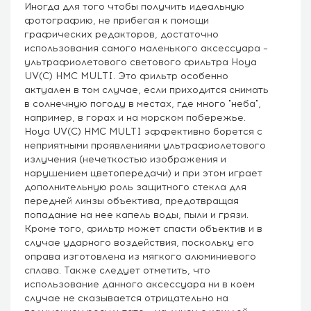
Иногда для того чтобы получить идеальную
фотографию, не прибегая к помощи
графических редакторов, достаточно
использования самого маленького аксессуара –
ультрафиолетового светового фильтра Hoya
UV(C) HMC MULTI. Это фильтр особенно
актуален в том случае, если приходится снимать
в солнечную погоду в местах, где много "неба",
например, в горах и на морском побережье.
Hoya UV(C) HMC MULTI эффективно борется с
неприятными проявлениями ультрафиолетового
излучения (нечеткостью изображения и
нарушением цветопередачи) и при этом играет
дополнительную роль защитного стекла для
передней линзы объектива, предотвращая
попадание на нее капель воды, пыли и грязи.
Кроме того, фильтр может спасти объектив и в
случае ударного воздействия, поскольку его
оправа изготовлена из мягкого алюминиевого
сплава. Также следует отметить, что
использование данного аксессуара ни в коем
случае не сказывается отрицательно на