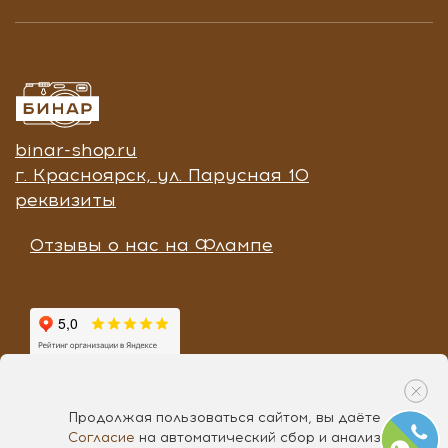
binar-shop.ru
г. Красноярск, ул. Парусная 10
реквизиты
Отзывы о нас на Флампе
Продолжая пользоваться сайтом, вы даёте
Согласие
на автоматический сбор и анализ
Разработка «
Чипса
», 2017