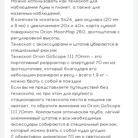
Можно использовать как телескоп для
наблюдения Луны и планет, а также для
наземных наблюдений;
В комплекте искатель 5х24, два окуляра (20 мм
и 9 мм) с увеличением 20х и 40х, карта лунной
поверхности Orion MoonMap 260, фотоштатив с
регулировкой высоты;
Телескоп с аксессуарами и штатив убираются в
специальный рюкзак.
Телескоп Orion GoScope III 70mm – это
портативный рефрактор с апертурой 70 мм на
фотоштативе, который благодаря его
небольшим размерам и весу – всего 1,9 кг –
можно брать с собой в поездки.
Если вы не представляете путешествий без
телескопа, но при этом для крупного
стационарного телескопа места в машине не
хватает, то обратите внимание на Orion GoScope
III 70mm. Компактная оптическая труба, лёгкий
алюминиевый штатив и все необходимые
аксессуары собираются в специальный рюкзак,
который можно взять с собой куда угодно.
С объективом диаметром 70 мм и светосилой