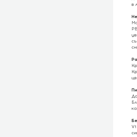
в 
Не
Мо
PB
ув
съ
сн
Ра
Кр
Кр
цв
Пи
До
Бл
ка
Бе
V1
си