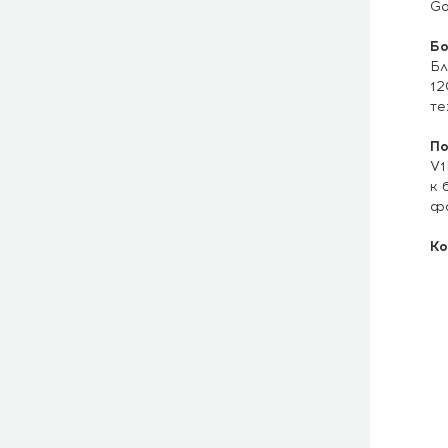
Go
Бо
Бл
12
те
По
V1
к 
фо
Ко