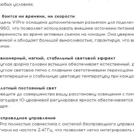
любых условиях.
 боится ни времени, ни скорости
дель V1Pro оснащена дополнительным разъемом для подключ
960, что позволяет использовать внешние источники питани
еренность во время активных съемок на локации. Она уверен
емкой и обладает большой выносливостью, гарантируя, что 
имок.
вномерный, мягкий, стабильный световой эффект
углая форма головки вспышки обеспечивает естественный, 
углое световое пятно с плавными светотеневыми переходами
етопередачи и стабильную цветовую температуру при каждо
лотный постоянный свет
ведите до совершенства вашу расстановку освещения с пом
агодаря 10-уровневой регулировке яркости обеспечивается
дре.
спроводное управление
Pro полностью совместима с системой беспроводного управл
гнала на частоте 2.4ГГц, что позволяет легко интегрировать