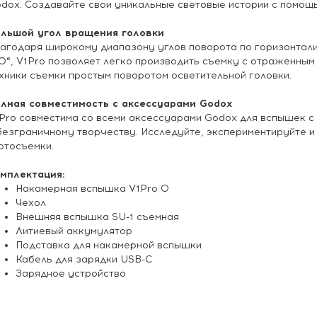
dox. Создавайте свои уникальные световые истории с помощ
льшой угол вращения головки
агодаря широкому диапазону углов поворота по горизонтали о
0°, V1Pro позволяет легко производить съемку с отраженным
хники съемки простым поворотом осветительной головки.
лная совместимость с аксессуарами Godox
Pro cовместима со всеми аксессуарами Godox для вспышек с 
безграничному творчеству. Исследуйте, экспериментируйте 
тосъемки.
мплектация:
Накамерная вспышка V1Pro O
Чехол
Внешняя вспышка SU-1 съемная
Литиевый аккумулятор
Подставка для накамерной вспышки
Кабель для зарядки USB-C
Зарядное устройство