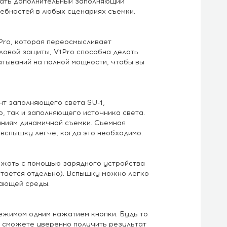
вать дополнительный заполняющий
ебностей в любых сценариях съемки.
Pro, которая переосмысливает
овой защиты, V1Pro способна делать
тываний на полной мощности, чтобы вы
т заполняющего света SU-1,
 так и заполняющего источника света.
аниям динамичной съемки. Съемная
 вспышку легче, когда это необходимо.
яжать с помощью зарядного устройства
етается отдельно). Вспышку можно легко
ающей среды.
ежимом одним нажатием кнопки. Будь то
ы сможете уверенно получить результат