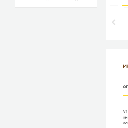
И
О
V1
ин
ка