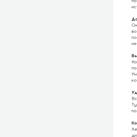
по
ис
До
Ок
во
по
не
Вы
Ко
по
Ун
ко
Уд
Вс
Ty
по
Ко
Ле
ди