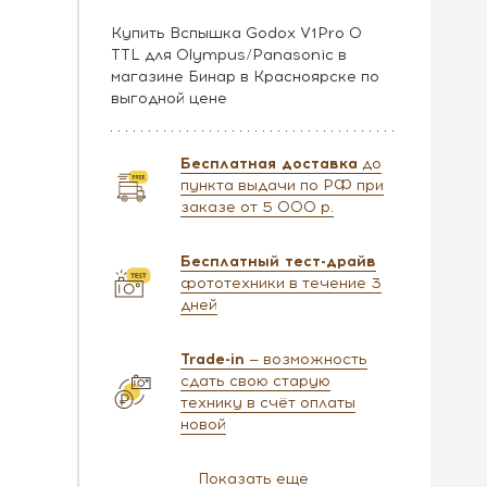
Купить Вспышка Godox V1Pro O
TTL для Olympus/Panasonic в
магазине Бинар в Красноярске по
выгодной цене
Бесплатная доставка
до
пункта выдачи по РФ при
заказе от 5 000 р.
Бесплатный тест-драйв
фототехники в течение 3
дней
Trade-in
— возможность
сдать свою старую
технику в счёт оплаты
новой
Показать еще