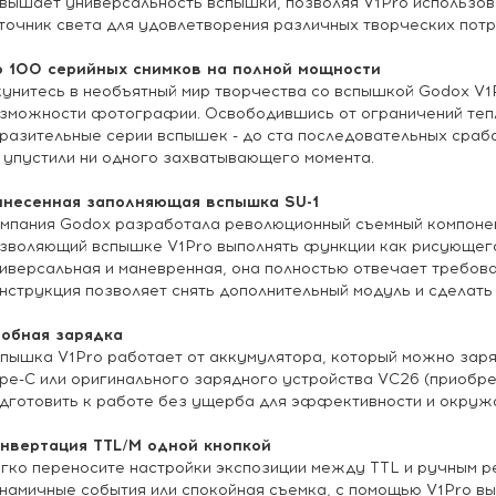
вышает универсальность вспышки, позволяя V1Pro использо
точник света для удовлетворения различных творческих потр
 100 серийных снимков на полной мощности
унитесь в необъятный мир творчества со вспышкой Godox V1
зможности фотографии. Освободившись от ограничений тепл
разительные серии вспышек - до ста последовательных сраба
 упустили ни одного захватывающего момента.
несенная заполняющая вспышка SU-1
мпания Godox разработала революционный съемный компонен
зволяющий вспышке V1Pro выполнять функции как рисующего,
иверсальная и маневренная, она полностью отвечает требов
нструкция позволяет снять дополнительный модуль и сделать
обная зарядка
пышка V1Pro работает от аккумулятора, который можно зар
pe-C или оригинального зарядного устройства VC26 (приобр
дготовить к работе без ущерба для эффективности и окруж
нвертация TTL/M одной кнопкой
гко переносите настройки экспозиции между TTL и ручным р
намичные события или спокойная съемка, с помощью V1Pro в