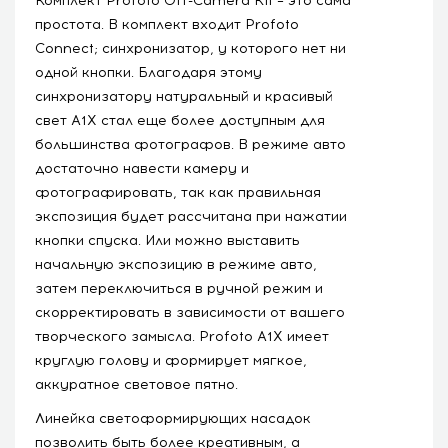
Комплект Profoto Off-Camera Kit – это сама
простота. В комплект входит Profoto
Connect; синхронизатор, у которого нет ни
одной кнопки. Благодаря этому
синхронизатору натуральный и красивый
свет A1X стал еще более доступным для
большинства фотографов. В режиме авто
достаточно навести камеру и
фотографировать, так как правильная
экспозиция будет рассчитана при нажатии
кнопки спуска. Или можно выставить
начальную экспозицию в режиме авто,
затем переключиться в ручной режим и
скорректировать в зависимости от вашего
творческого замысла. Profoto A1X имеет
круглую голову и формирует мягкое,
аккуратное световое пятно.
Линейка светоформирующих насадок
позволить быть более креативным, а