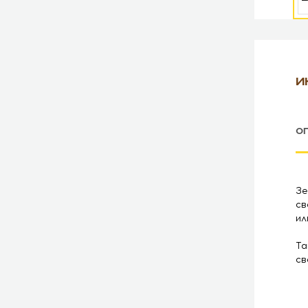
И
О
Зе
св
ил
Та
св