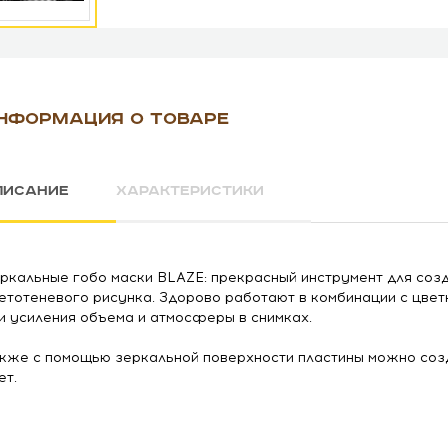
НФОРМАЦИЯ О ТОВАРЕ
ПИСАНИЕ
ХАРАКТЕРИСТИКИ
ркальные гобо маски BLAZE: п
рекрасный инструмент для соз
етотеневого рисунка.
Здорово работают в комбинации с цве
и усиления объема и атмосферы в снимках.
к
же с помощью зеркальной поверхности пластины можно соз
ет.