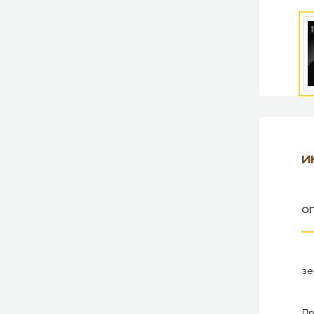
И
О
зе
Пр