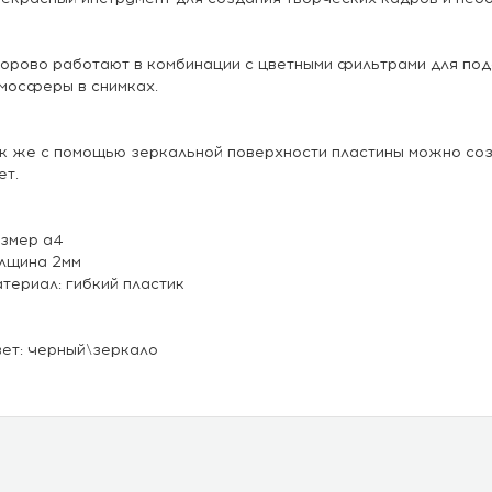
орово работают в комбинации с цветными фильтрами для под
мосферы в снимках.
к же с помощью зеркальной поверхности пластины можно со
ет.
змер а4
лщина 2мм
териал: гибкий пластик
ет: черный\зеркало