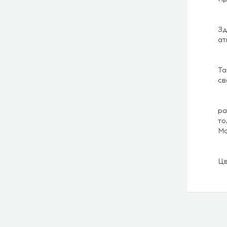
Зд
ат
Та
св
ра
то
Ма
Цв