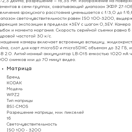
1/2,3 дюйма, разрешение — 16,35 Мп. Изображение на поверхн
ементов в семи группах, охватывающий диапазон ЭФР 27-10
еличения фокусного расстояния уменьшается с f/3,0 до f/6,6
апазон светочувствительности равен ISO 100-3200, выдерж
ррекция экспозиции в пределах ±3EV с шагом 0,3EV. Камера
ыбок и момента моргания. Скорость серийной съемки равна 6 
дровой частотой 30 к/с.
нащение камеры включает встроенную вспышку, жидкокриста
йма, слот для карт microSD и microSDHC объемом до 32 ГБ, и
B 2.0. Литий-ионный аккумулятор LB-015 емкостью 1020 мА∙ч
00 снимков или до 70 минут видео.
Матрица
Бренд
KODAK
Модель
WPZ2
Тип матрицы
BSI-CMOS
Разрешение матрицы, млн. пикселей
16
Светочувствительность
ISO 100 - 3200