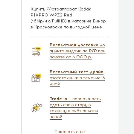
Купить Фотоаппарат Kodak
PIXPRO WPZ2 Red
(16Mp/4x/FullHD) в магазине Бинар
в Красноярске по выгодной цене
Бесплатная доставка
до
пункта выдачи по РФ при
заказе от 5 000 р.
Бесплатный тест-драйв
фототехники в течение 3
дней
Trade-in
— возможность
сдать свою старую
технику в счёт оплаты
новой
Показать еще