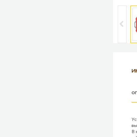
И
О
Ус
вы
В 