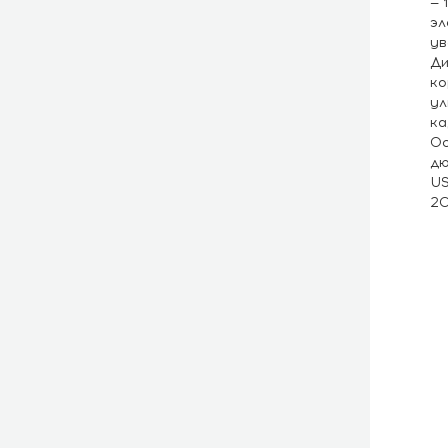
— 
эл
ув
Ди
ко
ул
ка
Ос
дю
US
20