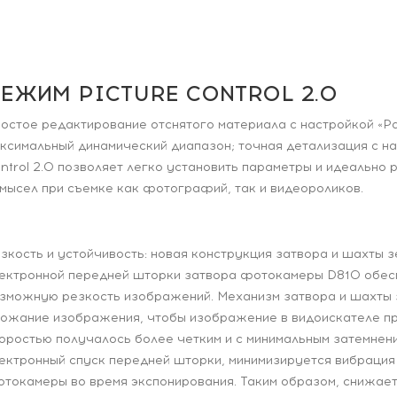
ЕЖИМ PICTURE CONTROL 2.0
остое редактирование отснятого материала с настройкой «Р
ксимальный динамический диапазон; точная детализация с нас
ntrol 2.0 позволяет легко установить параметры и идеально 
мысел при съемке как фотографий, так и видеороликов.
зкость и устойчивость: новая конструкция затвора и шахты 
ектронной передней шторки затвора фотокамеры D810 обес
зможную резкость изображений. Механизм затвора и шахты
ожание изображения, чтобы изображение в видоискателе пр
оростью получалось более четким и с минимальным затемнен
ектронный спуск передней шторки, минимизируется вибрация
токамеры во время экспонирования. Таким образом, снижае