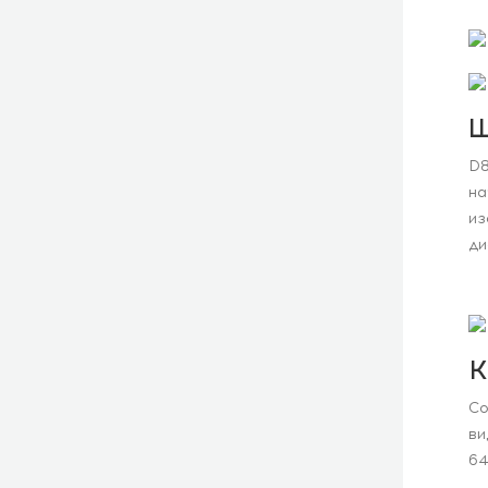
Ш
D8
на
из
ди
К
Со
ви
64