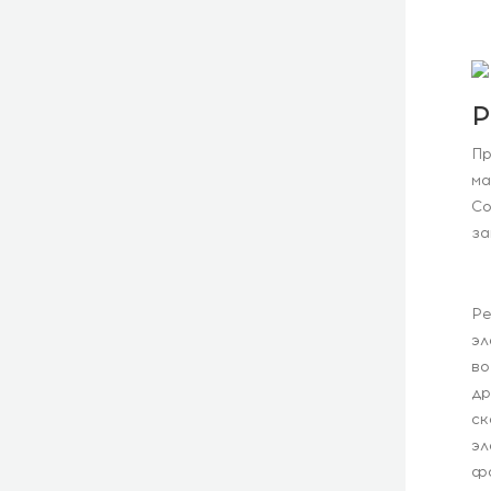
Р
Пр
ма
Co
за
Ре
эл
во
др
ск
эл
фо