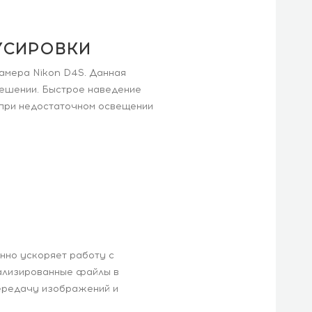
УСИРОВКИ
амера Nikon D4S. Данная
ешении. Быстрое наведение
 при недостаточном освещении
но ускоряет работу с
ализированные файлы в
ередачу изображений и