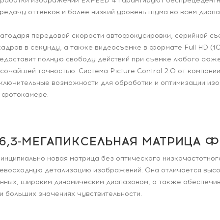
работки изображений EXPEED 4 гарантируют беспрецедентн
редачу оттенков и более низкий уровень шума во всем диапа
агодаря передовой скорости автофокусировки, серийной съ
кадров в секунду, а также видеосъемке в формате Full HD 
едоставит полную свободу действий при съемке любого сюже
сочайшей точностью. Система Picture Control 2.0 от компани
ключительные возможности для обработки и оптимизации из
 фотокамере.
6,3-МЕГАПИКСЕЛЬНАЯ МАТРИЦА Ф
инципиально новая матрица без оптического низкочастотно
евосходную детализацию изображений. Она отличается высо
нных, широким динамическим диапазоном, а также обеспечи
и больших значениях чувствительности.