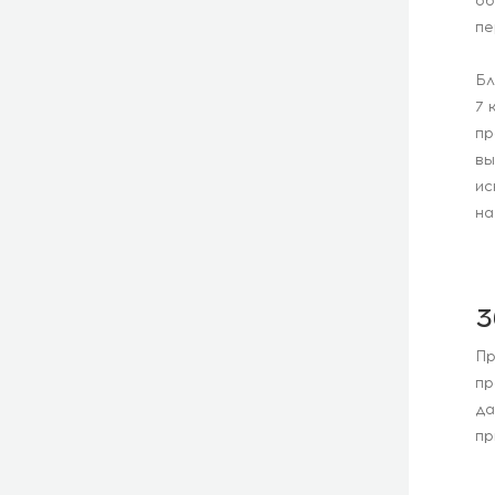
об
пе
Бл
7 
пр
вы
ис
на
3
Пр
пр
да
пр