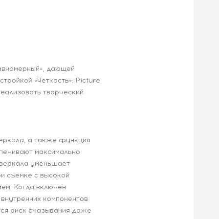
авномерный», дающей
тройкой «Четкость»: Picture
реализовать творческий
зеркала, а также функция
печивают максимально
 зеркала уменьшает
и съемке с высокой
ием. Когда включен
 внутренних компонентов
тся риск смазывания даже