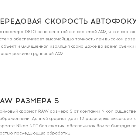
ЕРЕДОВАЯ СКОРОСТЬ АВТОФОК
токамера D810 оснащена той же системой АФ, что и фоток
стема обеспечивает высочайшую точность при высоком разр
 объект и улучшенная изоляция фона даже во время съемки
новом режиме групповой АФ.
AW РАЗМЕРА S
йловый формат RAW размера S от компании Nikon существен
ображениями. Данный формат дает 12-разрядные высокодет
рмате Nikon NEF без сжатия, обеспечивая более быструю п
остую последующую обработку.