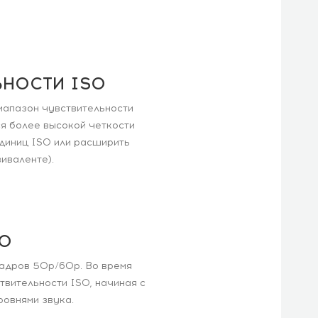
НОСТИ ISO
иапазон чувствительности
ся более высокой четкости
диниц ISO или расширить
иваленте).
О
кадров 50p/60p. Во время
вительности ISO, начиная с
ровнями звука.