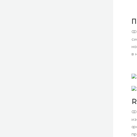
П
Фо
си
на
в 
R
Фа
из
фо
пр