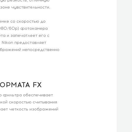
ую резкость, отличную
зоне чувствительности.
емке со скоростью до
(1080/60p) фотокамера
та и запечатлеет его с
и Nikon предоставляет
ображений непосредственно
ОРМАТА FX
го фильтра обеспечивает
кой скоростью считывания
вает четкость изображений