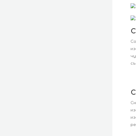
С
Со
из
чу
съ
С
Сн
из
из
ре