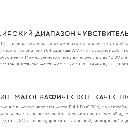
ИРОКИЙ ДИАПАЗОН ЧУВСТВИТЕЛЬ
10 — первая цифровая зеркальная фотокамера, в которой д
чинается со значения 64 единицы ISO, что позволяет добить
ображений. Можно снимать с чувствительностью до 12 800 е
апазон чувствительности — от 32 до 51 200 единиц ISO (в экв
ИНЕМАТОГРАФИЧЕСКОЕ КАЧЕСТВ
здание видеороликов стандарта Full HD (1080p) с частотой 
деосъемки можно использовать весь диапазон значений чувст
 единиц ISO, а также управлять выдержкой, диафрагмой и у