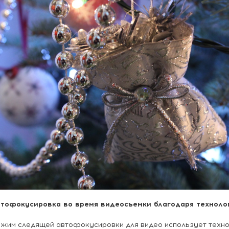
тофокусировка во время видеосъемки благодаря техноло
жим следящей автофокусировки для видео использует техно