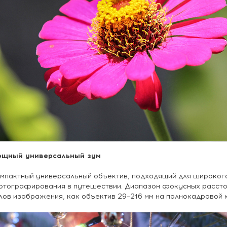
щный универсальный зум
мпактный универсальный объектив, подходящий для широког
тографирования в путешествии. Диапазон фокусных расстоя
лов изображения, как объектив 29–216 мм на полнокадровой 