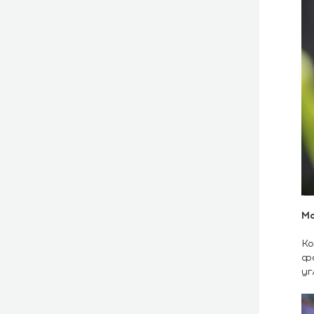
Мо
Ко
фо
уг