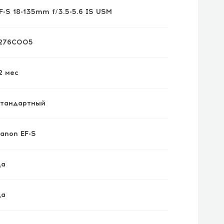
F-S 18-135mm f/3.5-5.6 IS USM
276C005
2 мес
тандартный
anon EF-S
а
а