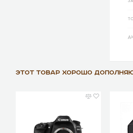
З
Т
Д
Этот товар хорошо дополня