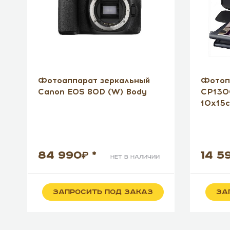
Фотоаппарат зеркальный
Фотоп
Canon EOS 80D (W) Body
CP1300
10x15с
84 990
*
14 5
нет в наличии
ЗАПРОСИТЬ ПОД ЗАКАЗ
ЗА