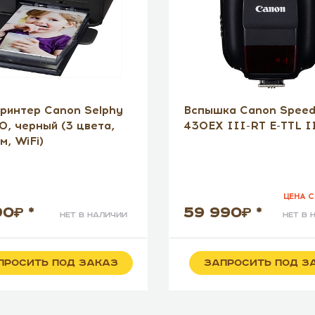
ринтер Canon Selphy
Вспышка Canon Speedl
, черный (3 цвета,
430EX III-RT E-TTL I
м, WiFi)
ЦЕНА С
90
*
59 990
*
нет в наличии
нет в 
ПРОСИТЬ ПОД ЗАКАЗ
ЗАПРОСИТЬ ПОД З