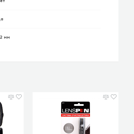
ет
а
2 мм